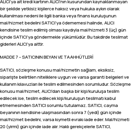
ALICI’ya ait kredi kartının ALICI’nın kusurundan kaynaklanmayan
bir şekilde yetkisiz kişilerce haksız veya hukuka aykırı olarak
kullanılması nedeni ile ilgili banka veya finans kuruluşunun
mal/hizmet bedelini SATICI’ya ödememesi halinde, ALICI
kendisine teslim edilmiş olması kaydıyla mal/hizmeti 3 (üç) gün
içinde SATICI’ya göndermekle yükümlüdür. Bu takdirde teslimat
giderleri ALICI’ya aittir.
MADDE 7 – SATICININ BEYAN VE TAAHHÜTLERİ
SATICI, sözleşme konusu mal/hizmetin sağlam, eksiksiz,
siparişte belirtilen niteliklere uygun ve varsa garanti belgeleri ve
kullanım kılavuzları ile teslim edilmesinden sorumludur. Sözleşme
konusu mal/hizmet, ALICI’dan başka bir kişi/kuruluşa teslim
edilecek ise, teslim edilecek kişi/kuruluşun teslimatı kabul
etmemesinden SATICI sorumlu tutulamaz. SATICI, cayma
beyanının kendisine ulaşmasından sonra 7 (yedi) gün içinde
mal/hizmet bedelini, varsa kıymetli evrakı iade eder. Mal/hizmeti
20 (yirmi) gün içinde iade alır. Haklı gerekçelerle SATICI,