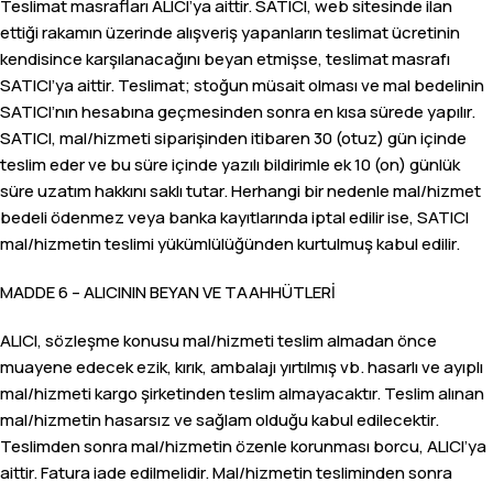
Teslimat masrafları ALICI’ya aittir. SATICI, web sitesinde ilan
ettiği rakamın üzerinde alışveriş yapanların teslimat ücretinin
kendisince karşılanacağını beyan etmişse, teslimat masrafı
SATICI’ya aittir. Teslimat; stoğun müsait olması ve mal bedelinin
SATICI’nın hesabına geçmesinden sonra en kısa sürede yapılır.
SATICI, mal/hizmeti siparişinden itibaren 30 (otuz) gün içinde
teslim eder ve bu süre içinde yazılı bildirimle ek 10 (on) günlük
süre uzatım hakkını saklı tutar. Herhangi bir nedenle mal/hizmet
bedeli ödenmez veya banka kayıtlarında iptal edilir ise, SATICI
mal/hizmetin teslimi yükümlülüğünden kurtulmuş kabul edilir.
MADDE 6 – ALICININ BEYAN VE TAAHHÜTLERİ
ALICI, sözleşme konusu mal/hizmeti teslim almadan önce
muayene edecek ezik, kırık, ambalajı yırtılmış vb. hasarlı ve ayıplı
mal/hizmeti kargo şirketinden teslim almayacaktır. Teslim alınan
mal/hizmetin hasarsız ve sağlam olduğu kabul edilecektir.
Teslimden sonra mal/hizmetin özenle korunması borcu, ALICI’ya
aittir. Fatura iade edilmelidir. Mal/hizmetin tesliminden sonra