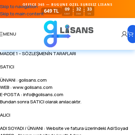
OFFICE 365 — BUGUNE OZEL SURESIZ LISANS
Skip to navigation
09
32
32
:
:
649 TL
Skip to main content
SAAT
DAK
SN
MENU
MADDE 1 – SÖZLEŞMENİN TARAFLARI
SATICI
ÜNVANI : golisans.com
WEB : www.golisans.com
E-POSTA :
info@golisans.com
Bundan sonra SATICI olarak anılacaktır.
ALICI
ADI SOYADI / ÜNVANI : Website ve fatura üzerindeki Ad/Soyad