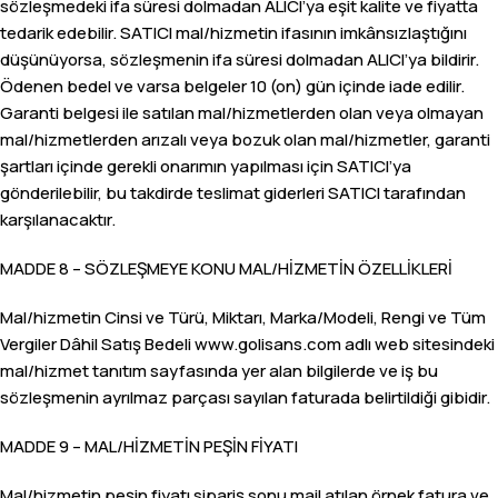
sözleşmedeki ifa süresi dolmadan ALICI’ya eşit kalite ve fiyatta
tedarik edebilir. SATICI mal/hizmetin ifasının imkânsızlaştığını
düşünüyorsa, sözleşmenin ifa süresi dolmadan ALICI’ya bildirir.
Ödenen bedel ve varsa belgeler 10 (on) gün içinde iade edilir.
Garanti belgesi ile satılan mal/hizmetlerden olan veya olmayan
mal/hizmetlerden arızalı veya bozuk olan mal/hizmetler, garanti
şartları içinde gerekli onarımın yapılması için SATICI’ya
gönderilebilir, bu takdirde teslimat giderleri SATICI tarafından
karşılanacaktır.
MADDE 8 – SÖZLEŞMEYE KONU MAL/HİZMETİN ÖZELLİKLERİ
Mal/hizmetin Cinsi ve Türü, Miktarı, Marka/Modeli, Rengi ve Tüm
Vergiler Dâhil Satış Bedeli www.golisans.com adlı web sitesindeki
mal/hizmet tanıtım sayfasında yer alan bilgilerde ve iş bu
sözleşmenin ayrılmaz parçası sayılan faturada belirtildiği gibidir.
MADDE 9 – MAL/HİZMETİN PEŞİN FİYATI
Mal/hizmetin peşin fiyatı sipariş sonu mail atılan örnek fatura ve