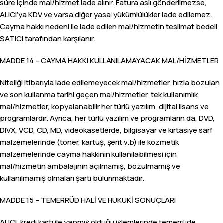
süre içinde mal/hizmet iade alınır. Fatura aslı gönderilmezse,
ALICI’ya KDV ve varsa diğer yasal yükümlülükler iade edilemez.
Cayma hakkı nedeni ile iade edilen mal/hizmetin teslimat bedeli
SATICI tarafından karşılanır.
MADDE 14 – CAYMA HAKKI KULLANILAMAYACAK MAL/HİZMETLER
Niteliği itibarıyla iade edilemeyecek mal/hizmetler, hızla bozulan
ve son kullanma tarihi geçen mal/hizmetler, tek kullanımlık
mal/hizmetler, kopyalanabilir her türlü yazılım, dijital lisans ve
programlardır. Ayrıca, her türlü yazılım ve programların da, DVD,
DIVX, VCD, CD, MD, videokasetlerde, bilgisayar ve kırtasiye sarf
malzemelerinde (toner, kartuş, şerit v.b) ile kozmetik
malzemelerinde cayma hakkının kullanılabilmesi için
mal/hizmetin ambalajının açılmamış, bozulmamış ve
kullanılmamış olmaları şartı bulunmaktadır.
MADDE 15 – TEMERRÜD HALİ VE HUKUKİ SONUÇLARI
ALICI, kredi kartı ile yapmış olduğu işlemlerinde temerrüde