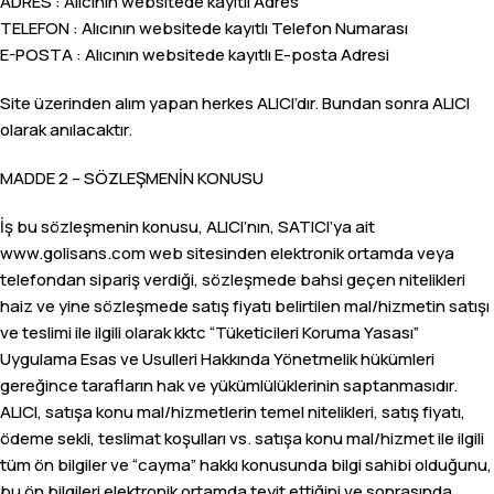
ADRES : Alıcının websitede kayıtlı Adres
TELEFON : Alıcının websitede kayıtlı Telefon Numarası
E-POSTA : Alıcının websitede kayıtlı E-posta Adresi
Site üzerinden alım yapan herkes ALICI’dır. Bundan sonra ALICI
olarak anılacaktır.
MADDE 2 – SÖZLEŞMENİN KONUSU
İş bu sözleşmenin konusu, ALICI’nın, SATICI’ya ait
www.golisans.com web sitesinden elektronik ortamda veya
telefondan sipariş verdiği, sözleşmede bahsi geçen nitelikleri
haiz ve yine sözleşmede satış fiyatı belirtilen mal/hizmetin satışı
ve teslimi ile ilgili olarak kktc “Tüketicileri Koruma Yasası”
Uygulama Esas ve Usulleri Hakkında Yönetmelik hükümleri
gereğince tarafların hak ve yükümlülüklerinin saptanmasıdır.
ALICI, satışa konu mal/hizmetlerin temel nitelikleri, satış fiyatı,
ödeme sekli, teslimat koşulları vs. satışa konu mal/hizmet ile ilgili
tüm ön bilgiler ve “cayma” hakkı konusunda bilgi sahibi olduğunu,
bu ön bilgileri elektronik ortamda teyit ettiğini ve sonrasında