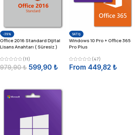
-39%
SATIŞ
Office 2016 Standard Dijital
Windows 10 Pro + Office 365
Lisans Anahtarı ( Süresiz )
Pro Plus
(11)
(47)
599,90
₺
From
449,82
₺
979,90
₺
SEPETE EKLE
SEÇENEKLER