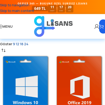
OFFICE 365 — BUGUNE OZEL SURESIZ LISANS
Skip to navigation
11
17
20
:
:
649 TL
Skip to main content
SAAT
DAK
SN
MENU
Göster
9
12
18
24