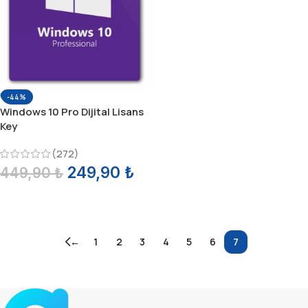
-44%
Windows 10 Pro Dijital Lisans
Key
(272)
249,90
₺
449,90
₺
SEPETE EKLE
←
1
2
3
4
5
6
7