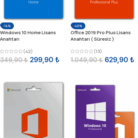
-14%
-40%
Windows 10 Home Lisans
Office 2019 Pro Plus Lisans
Anahtarı
Anahtarı ( Süresiz )
(42)
(13)
299,90
₺
629,90
₺
349,90
₺
1.049,90
₺
SEPETE EKLE
SEPETE EKLE