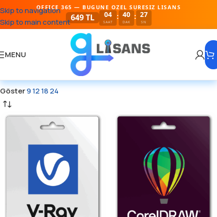
OFFICE 365 — BUGUNE OZEL SURESIZ LISANS
Skip to navigation
04
40
27
:
:
649 TL
Skip to main content
SAAT
DAK
SN
MENU
Göster
9
12
18
24