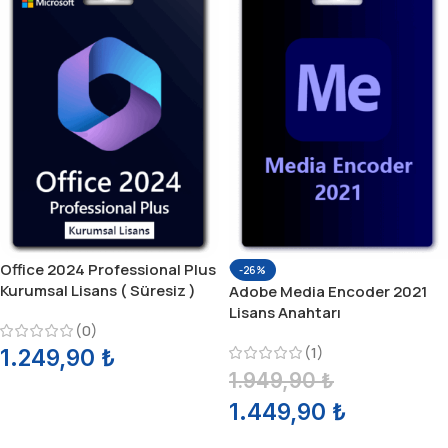
Office 2024 Professional Plus
-26%
Kurumsal Lisans ( Süresiz )
Adobe Media Encoder 2021
Lisans Anahtarı
(0)
(1)
1.249,90
₺
1.949,90
₺
SEPETE EKLE
1.449,90
₺
SEPETE EKLE