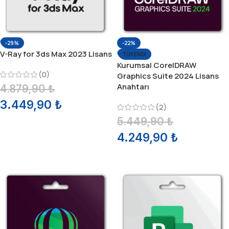
-29%
-22%
V-Ray for 3ds Max 2023 Lisans
TÜKENDI
Kurumsal CorelDRAW
(0)
Graphics Suite 2024 Lisans
Anahtarı
4.879,90
₺
3.449,90
₺
(2)
5.449,90
₺
SEPETE EKLE
4.249,90
₺
DEVAMINI OKU