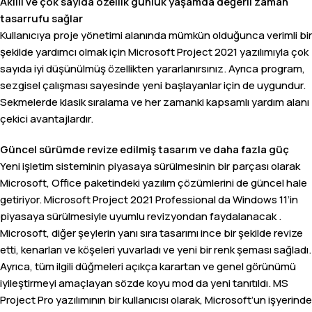
Akıllı ve çok sayıda özellik günlük yaşamda değerli zaman
tasarrufu sağlar
Kullanıcıya proje yönetimi alanında mümkün olduğunca verimli bir
şekilde yardımcı olmak için Microsoft Project 2021 yazılımıyla çok
sayıda iyi düşünülmüş özellikten yararlanırsınız. Ayrıca program,
sezgisel çalışması sayesinde yeni başlayanlar için de uygundur.
Sekmelerde klasik sıralama ve her zamanki kapsamlı yardım alanı
çekici avantajlardır.
Güncel sürümde revize edilmiş tasarım ve daha fazla güç
Yeni işletim sisteminin piyasaya sürülmesinin bir parçası olarak
Microsoft, Office paketindeki yazılım çözümlerini de güncel hale
getiriyor. Microsoft Project 2021 Professional da Windows 11’in
piyasaya sürülmesiyle uyumlu revizyondan faydalanacak .
Microsoft, diğer şeylerin yanı sıra tasarımı ince bir şekilde revize
etti, kenarları ve köşeleri yuvarladı ve yeni bir renk şeması sağladı.
Ayrıca, tüm ilgili düğmeleri açıkça karartan ve genel görünümü
iyileştirmeyi amaçlayan sözde koyu mod da yeni tanıtıldı. MS
Project Pro yazılımının bir kullanıcısı olarak, Microsoft’un işyerinde