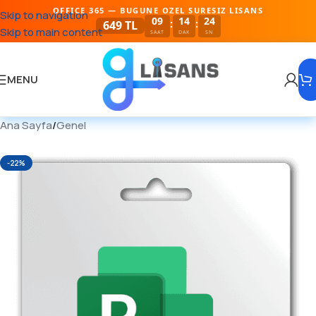
OFFICE 365 — BUGUNE OZEL SURESIZ LISANS
Skip to navigation
09
14
23
:
:
649 TL
Skip to main content
SAAT
DAK
SN
MENU
Ana Sayfa
/
Genel
-22%