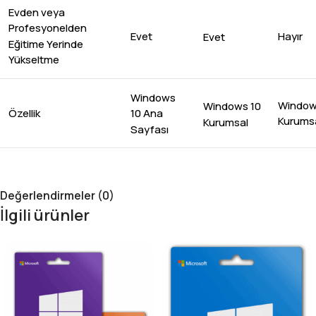
Evden veya
Profesyonelden
Evet
Hayır
Evet
Eğitime Yerinde
Yükseltme
Windows
Window
Windows 10
Özellik
10 Ana
Kurums
Kurumsal
Sayfası
Değerlendirmeler (0)
İlgili ürünler