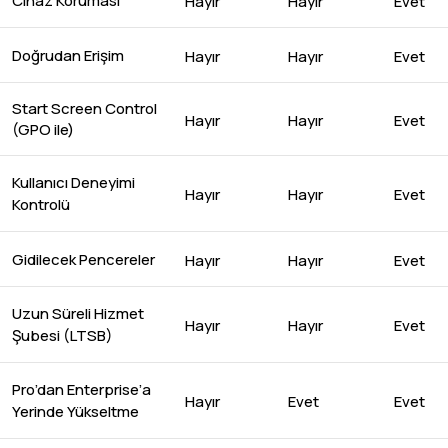
Cihaz Koruması
Hayır
Hayır
Evet
Doğrudan Erişim
Hayır
Hayır
Evet
Start Screen Control
Hayır
Hayır
Evet
(GPO ile)
Kullanıcı Deneyimi
Hayır
Hayır
Evet
Kontrolü
Gidilecek Pencereler
Hayır
Hayır
Evet
Uzun Süreli Hizmet
Hayır
Hayır
Evet
Şubesi (LTSB)
Pro’dan Enterprise’a
Hayır
Evet
Evet
Yerinde Yükseltme