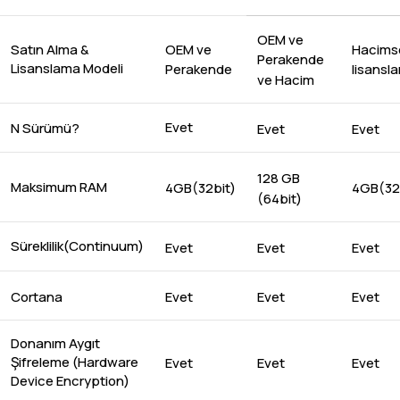
OEM ve
Satın Alma &
OEM ve
Hacims
Perakende
Lisanslama Modeli
Perakende
lisansl
ve Hacim
Evet
N Sürümü?
Evet
Evet
128 GB
Maksimum RAM
4GB(32bit)
4GB(32
(64bit)
Süreklilik(Continuum)
Evet
Evet
Evet
Cortana
Evet
Evet
Evet
Donanım Aygıt
Şifreleme (Hardware
Evet
Evet
Evet
Device Encryption)