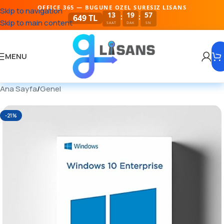
OFFICE 365 — BUGUNE OZEL SURESIZ LISANS
Skip to navigation
13
19
57
:
:
649 TL
Skip to main content
SAAT
DAK
SN
MENU
Ana Sayfa
/
Genel
-21%