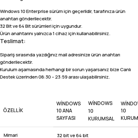
Windows 10 Enterprise sürüm için geçerlidir, tarafınıza ürün
anahtarı gönderilecektir.
32 Bit ve 64 Bit sürümleri için uygundur.
Ürün anahtarını yalnızca 1 cihaz için kullanabilirsiniz.
Teslimat:
Sipariş sırasında yazdığınız mail adresinize ürün anahtarı
gönderilecektir.
Kurulum aşamasında herhangi bir sorun yaşarsanız bize Canlı
Destek üzerinden 08:30 – 23:59 arası ulaşabilirsiniz.
WINDOWS
WINDOWS
WIND
ÖZELLIK
10 ANA
10
10
SAYFASI
KURUM
KURUMSAL
Mimari
32 bit ve 64 bit