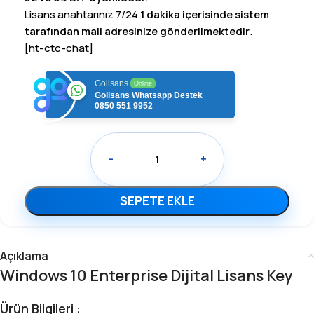
Lisans anahtarınız 7/24
1 dakika içerisinde sistem
tarafından mail adresinize gönderilmektedir
.
[ht-ctc-chat]
Golisans
Online
Golisans Whatsapp Destek
0850 551 9952
-
+
SEPETE EKLE
Açıklama
Windows 10 Enterprise Dijital Lisans Key
Ürün Bilgileri :