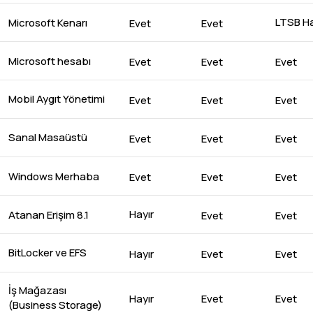
LTSB Ha
Microsoft Kenarı
Evet
Evet
Microsoft hesabı
Evet
Evet
Evet
Mobil Aygıt Yönetimi
Evet
Evet
Evet
Sanal Masaüstü
Evet
Evet
Evet
Windows Merhaba
Evet
Evet
Evet
Hayır
Atanan Erişim 8.1
Evet
Evet
BitLocker ve EFS
Hayır
Evet
Evet
İş Mağazası
Hayır
Evet
Evet
(Business Storage)