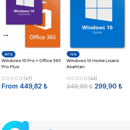
SATIŞ
-14%
Windows 10 Pro + Office 365
Windows 10 Home Lisans
Pro Plus
Anahtarı
(47)
(42)
From
449,82
₺
299,90
₺
349,90
₺
SEÇENEKLER
SEPETE EKLE