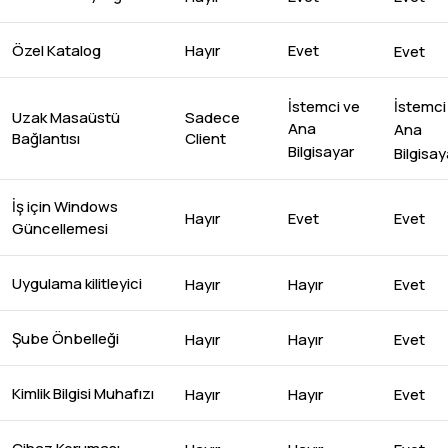
Hayır
Evet
Özel Katalog
Evet
İstemci
İstemci ve
Uzak Masaüstü
Sadece
Ana
Ana
Bağlantısı
Client
Bilgisayar
Bilgisay
İş için Windows
Hayır
Evet
Evet
Güncellemesi
Uygulama kilitleyici
Hayır
Hayır
Evet
Şube Önbelleği
Hayır
Hayır
Evet
Kimlik Bilgisi Muhafızı
Hayır
Hayır
Evet