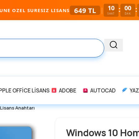
10
00
:
:
649 TL
|
UNE OZEL SURESIZ LISANS
SAAT
DAK
PPLE OFFICE LISANS
ADOBE
AUTOCAD
YAZ
Lisans Anahtarı
Windows 10 Hom