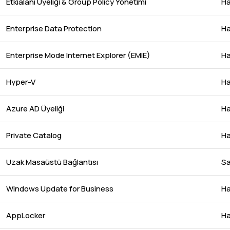
Etkialanı Üyeliği & Group Policy Yönetimi
Ha
Enterprise Data Protection
Ha
Enterprise Mode Internet Explorer (EMIE)
Ha
Hyper-V
Ha
Azure AD Üyeliği
Ha
Private Catalog
Ha
Uzak Masaüstü Bağlantısı
Sa
Windows Update for Business
Ha
AppLocker
Ha