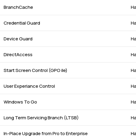
BranchCache
Ha
Credential Guard
Ha
Device Guard
Ha
DirectAccess
Ha
Start Screen Control (GPO ile)
Ha
User Experiance Control
Ha
Windows To Go
Ha
Long Term Servicing Branch (LTSB)
Ha
In-Place Upgrade from Pro to Enterprise
Ha