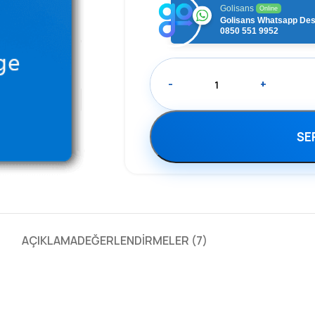
Golisans
Online
Golisans Whatsapp Des
0850 551 9952
-
+
SE
AÇIKLAMA
DEĞERLENDIRMELER (7)