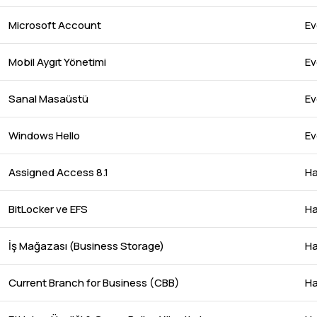
Microsoft Account
Ev
Mobil Aygıt Yönetimi
Ev
Sanal Masaüstü
Ev
Windows Hello
Ev
Assigned Access 8.1
Ha
BitLocker ve EFS
Ha
İş Mağazası (Business Storage)
Ha
Current Branch for Business (CBB)
Ha