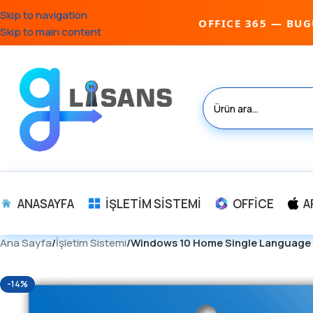
Skip to navigation
OFFICE 365 — BUG
Skip to main content
ANASAYFA
İŞLETIM SISTEMI
OFFICE
A
Ana Sayfa
/
İşletim Sistemi
/
Windows 10 Home Single Language 
-14%