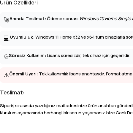
Ürün Özellikleri
Anında Teslimat:
Ödeme sonrası
Windows 10 Home Single 
🚀
Uyumluluk:
Windows 11 Home x32 ve x64 tüm cihazlarla soru
💻
Süresiz Kullanım:
Lisans süresizdir, tek cihaz için geçerlidir.
♾️
Önemli Uyarı:
Tek kullanımlık lisans anahtarıdır. Format atma 
⚠️
Teslimat:
Sipariş sırasında yazdığınız mail adresinize ürün anahtarı gönderil
Kurulum aşamasında herhangi bir sorun yaşarsanız bize Canlı Dest