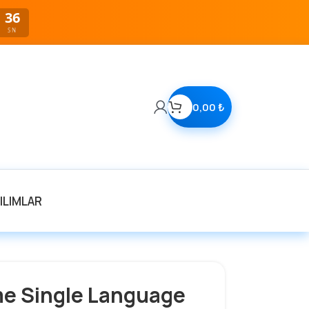
35
SN
0,00
₺
ILIMLAR
e Single Language