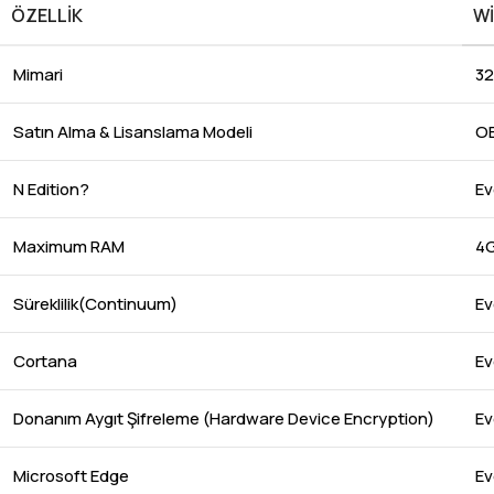
ÖZELLIK
W
Mimari
32
Satın Alma & Lisanslama Modeli
OE
N Edition?
Ev
Maximum RAM
4G
Süreklilik(Continuum)
Ev
Cortana
Ev
Donanım Aygıt Şifreleme (Hardware Device Encryption)
Ev
Microsoft Edge
Ev