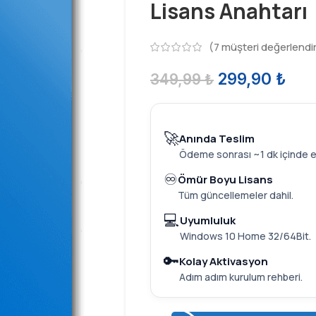
Lisans Anahtarı
(
7
müşteri değerlendi
299,90
₺
349,99
₺
🚀
Anında Teslim
Ödeme sonrası ~1 dk içinde 
♾️
Ömür Boyu Lisans
Tüm güncellemeler dahil.
💻
Uyumluluk
Windows 10 Home 32/64Bit.
🔑
Kolay Aktivasyon
Adım adım kurulum rehberi.