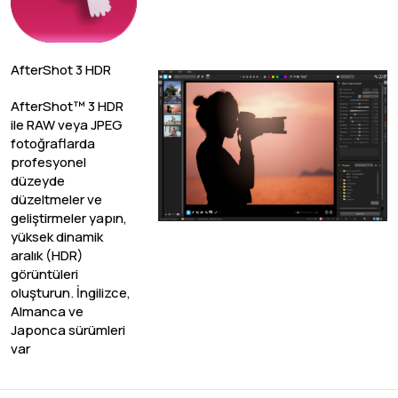
AfterShot 3 HDR
AfterShot™ 3 HDR
ile RAW veya JPEG
fotoğraflarda
profesyonel
düzeyde
düzeltmeler ve
geliştirmeler yapın,
yüksek dinamik
aralık (HDR)
görüntüleri
oluşturun. İngilizce,
Almanca ve
Japonca sürümleri
var