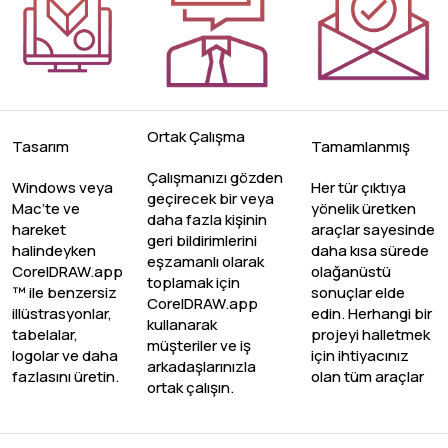
Ortak Çalışma
Tasarım
Tamamlanmış
Çalışmanızı gözden
Windows veya
Her tür çıktıya
geçirecek bir veya
Mac’te ve
yönelik üretken
daha fazla kişinin
hareket
araçlar sayesinde
geri bildirimlerini
halindeyken
daha kısa sürede
eşzamanlı olarak
CorelDRAW.app
olağanüstü
toplamak için
™ ile benzersiz
sonuçlar elde
CorelDRAW.app
illüstrasyonlar,
edin. Herhangi bir
kullanarak
tabelalar,
projeyi halletmek
müşteriler ve iş
logolar ve daha
için ihtiyacınız
arkadaşlarınızla
fazlasını üretin.
olan tüm araçlar
ortak çalışın.