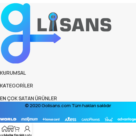
KURUMSAL
KATEGORİLER
EN ÇOK SATAN ÜRÜNLER
© 2020 Golisans.com Tüm hakları saklıdır
nasayfa
Magaza
Sepet
Hesabım