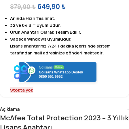
649,90
₺
879,90
₺
Anında Hızlı Teslimat.
32 ve 64 BİT uyumludur.
Ürün Anahtarı Olarak Teslim Edilir.
Sadece Windows uyumludur.
Lisans anahtarınız 7/24
1 dakika içerisinde sistem
tarafından mail adresinize gönderilmektedir
.
Golisans
Online
Golisans Whatsapp Destek
0850 551 9952
Stokta yok
Açıklama
McAfee Total Protection 2023 – 3 Yıllık
Lisans Anahtarı