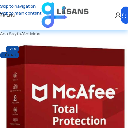
Skip to navigation
Skip to main content
MENU
Ana Sayfa
/
Antivirüs
-26%
TÜKENDI