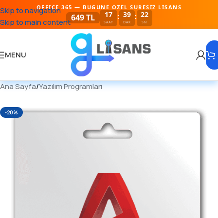
OFFICE 365 — BUGUNE OZEL SURESIZ LISANS
Skip to navigation
17
39
21
:
:
649 TL
Skip to main content
SAAT
DAK
SN
MENU
Ana Sayfa
/
Yazılım Programları
-20%